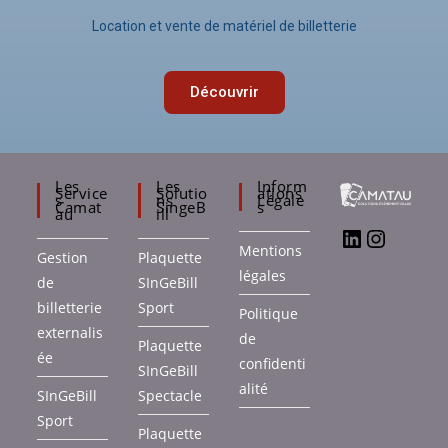
Location et vente de matériel de billetterie
Découvrir
Les
Les
Inform
Service
Solutio
Ations
S
Ns
Légale
Camat
SingeB
S
Au
Ill
Mentions
Gestion
Plaquette
légales
de
SInGeBill
billetterie
Sport
Politique
externalis
de
Plaquette
ée
confidenti
SInGeBill
alité
SInGeBill
Spectacle
Sport
Plaquette