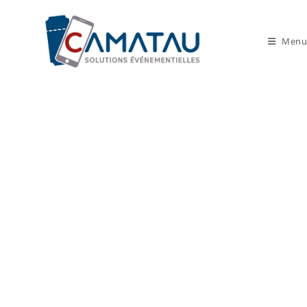
Menu
Consulting et
prestation de
services
événementiel