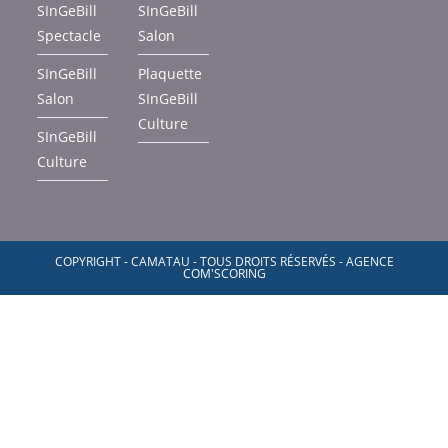
SInGeBill
SInGeBill
Spectacle
Salon
SInGeBill
Plaquette
Salon
SInGeBill
Culture
SInGeBill
Culture
COPYRIGHT - CAMATAU - TOUS DROITS RÉSERVÉS - AGENCE
COM'SCORING