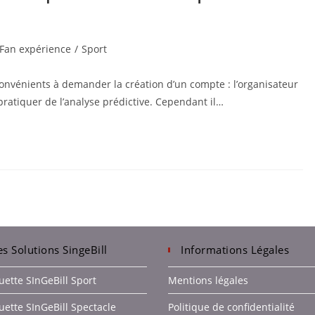
Fan expérience
/
Sport
nconvénients à demander la création d’un compte : l’organisateur
pratiquer de l’analyse prédictive. Cependant il…
es Solutions SingeBill
Informations Légales
uette SInGeBill Sport
Mentions légales
uette SInGeBill Spectacle
Politique de confidentialité